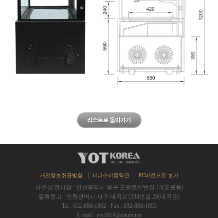
개인정보취급방침
서비스이용약관
PC버전으로보기
사무실/전시장:인천광역시중구도원로62번길15(도원동)
물류창고:인천광역시서구대곡로1234번길28(대곡동)
Tel:032-888-1892Fax:032-888-1893
E-mail:yot1919@daum.net