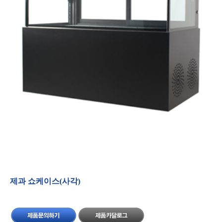
제과쇼케이스(사각)