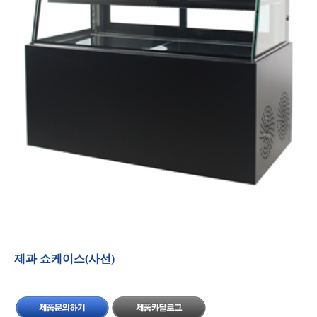
제과쇼케이스(사선)