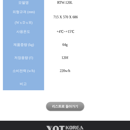
모델명
RTW-120L
외형규격(mm)
​715X570X686
(WxDxH)
사용온도
+4℃~+15℃
제품중량(kg)
64g
저장용량(ℓ)
120ℓ
소비전력(w/h)
220w/h
​​​​​​​​비고