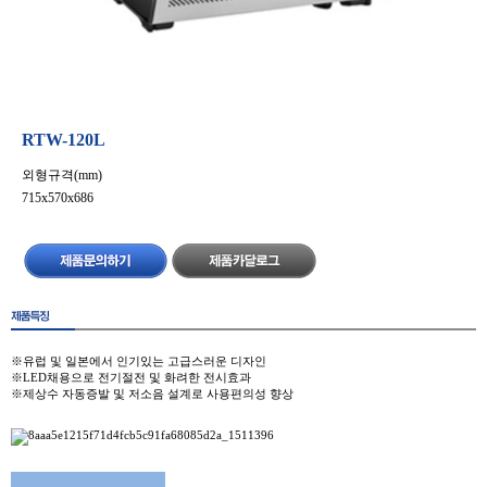
RTW-120L
외형규격(mm)
715x570x686
※유럽및일본에서인기있는고급스러운디자인
※LED채용으로전기절전및화려한전시효과
※제상수자동증발및저소음설계로사용편의성향상