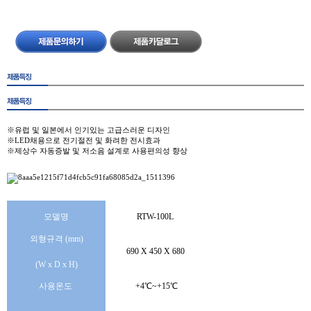
※유럽및일본에서인기있는고급스러운디자인
※LED채용으로전기절전및화려한전시효과
※제상수자동증발및저소음설계로사용편의성향상
모델명
RTW-100L
외형규격(mm)
690
X450X680
(WxDxH)
사용온도
+4℃~+15℃