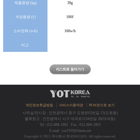
제품중량(kg)
39g
저장용량(ℓ)
100ℓ
소비전력(w/h)
160w/h
​​​​​​​​비고
개인정보취급방침
서비스이용약관
PC버전으로보기
사무실/전시장:인천광역시중구도원로62번길15(도원동)
물류창고:인천광역시서구대곡로1234번길28(대곡동)
Tel:032-888-1892Fax:032-888-1893
E-mail:yot1919@daum.net
Copyright©2015주식회사한국와이오티.Allrightsreserved.