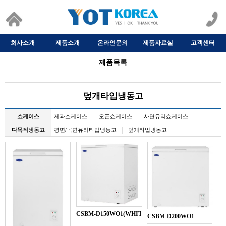
회사소개
제품소개
온라인문의
제품자료실
고객센터
제품목록
덮개타입냉동고
쇼케이스
제과쇼케이스
오픈쇼케이스
사면유리쇼케이스
다목적냉동고
평면/곡면유리타입냉동고
덮개타입냉동고
CSBM-D150WO1(WHITE)
CSBM-D200WO1